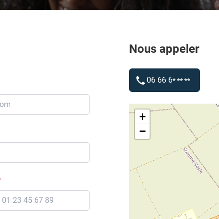
Nous appeler
06 66 6
* ** **
+
−