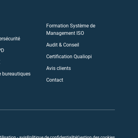
Formation Système de
Management ISO
rsécurité
Audit & Conseil
PD
Certification Qualiopi
E
Avis clients
e bureautiques
Contact
lisation - avis
Politique de confidentialité
Gestion des cookies