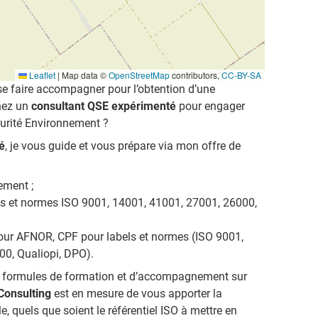
Leaflet
|
Map data ©
OpenStreetMap
contributors,
CC-BY-SA
se faire accompagner pour l’obtention d’une
chez un
consultant QSE expérimenté
pour engager
urité Environnement ?
ié
, je vous guide et vous prépare via mon offre de
ment ;
ls et normes ISO 9001, 14001, 41001, 27001, 26000,
 pour AFNOR, CPF pour labels et normes (ISO 9001,
0, Qualiopi, DPO).
es formules de formation et d’accompagnement sur
Consulting
est en mesure de vous apporter la
e, quels que soient le référentiel ISO à mettre en