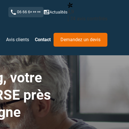
4,9
06 66 6
Actualités
* ** **
| 74 avis contrôlés
Avis clients
Contact
Demandez un devis
, votre
 RSE près
gne