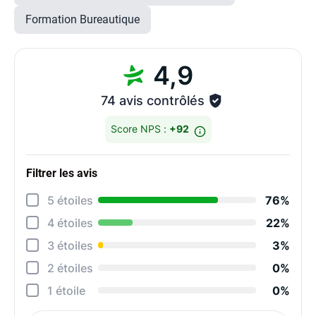
Formation Bureautique
4,9
74 avis contrôlés
Score NPS :
+92
Filtrer les avis
Détai
5 étoiles
76%
Rela
4 étoiles
22%
Degr
3 étoiles
3%
Effi
2 étoiles
0%
Perf
1 étoile
0%